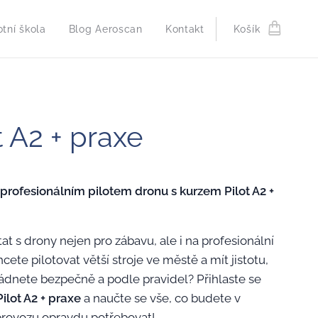
otní škola
Blog Aeroscan
Kontakt
Košík
t A2 + praxe
 profesionálním pilotem dronu s kurzem Pilot A2 +
tat s drony nejen pro zábavu, ale i na profesionální
cete pilotovat větší stroje ve městě a mít jistotu,
ládnete bezpečně a podle pravidel? Přihlaste se
Pilot A2 + praxe
a naučte se vše, co budete v
rovozu opravdu potřebovat!