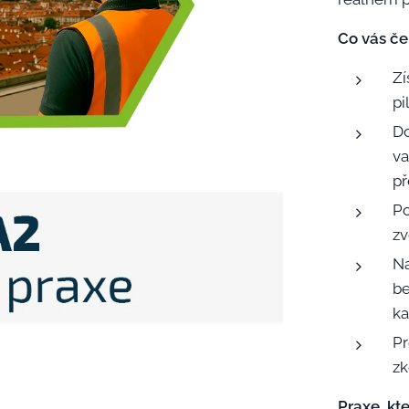
Co vás če
Zí
pi
Do
va
p
Po
zv
Na
be
ka
Pr
zk
Praxe, kt