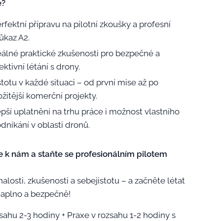
e?
rfektní přípravu na pilotní zkoušky a profesní
ůkaz A2.
álné praktické zkušenosti pro bezpečné a
ektivní létání s drony.
stotu v každé situaci – od první mise až po
ožitější komerční projekty.
pší uplatnění na trhu práce i možnost vlastního
dnikání v oblasti dronů.
se k nám a staňte se profesionálním pilotem
nalosti, zkušenosti a sebejistotu – a začněte létat
aplno a bezpečně!
sahu 2-3 hodiny + Praxe v rozsahu 1-2 hodiny s