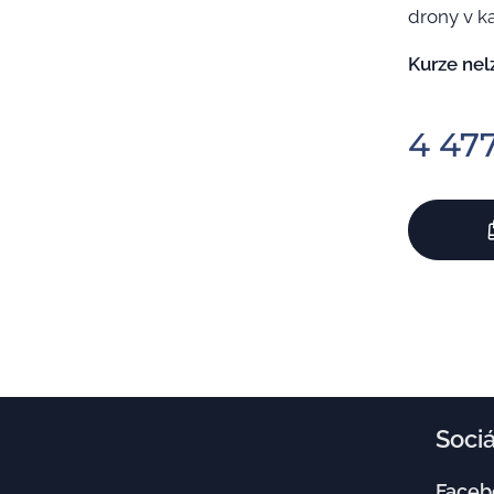
drony v ka
Kurze nel
4 47
Sociá
Faceb