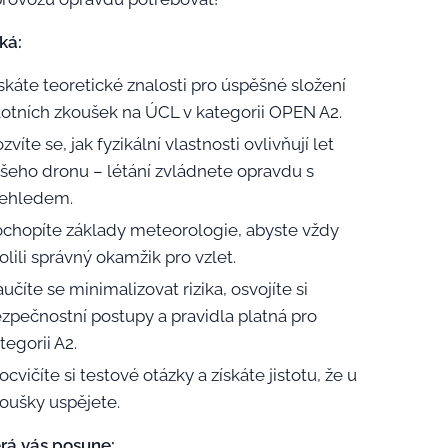
ká:
skáte teoretické znalosti pro úspěšné složení
lotních zkoušek na ÚCL v kategorii OPEN A2.
zvíte se, jak fyzikální vlastnosti ovlivňují let
šeho dronu – létání zvládnete opravdu s
řehledem.
chopíte základy meteorologie, abyste vždy
olili správný okamžik pro vzlet.
učíte se minimalizovat rizika, osvojíte si
zpečnostní postupy a pravidla platná pro
tegorii A2.
ocvičíte si testové otázky a získáte jistotu, že u
oušky uspějete.
erá vás posune: