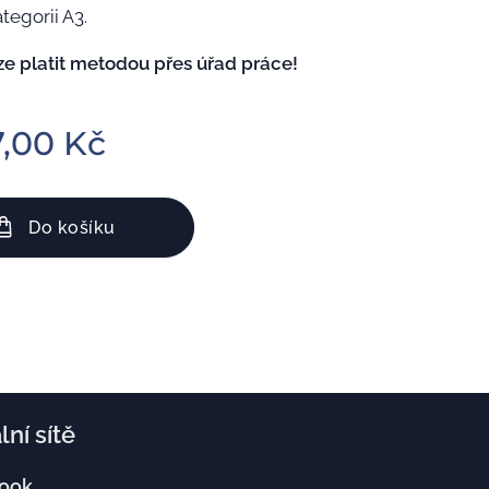
tegorii A3.
ze platit metodou přes úřad práce!
7,00
Kč
Do košíku
lní sítě
ook