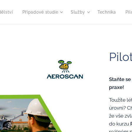
ělství
Případové studie
Služby
Technika
Pil
Pilo
Staňte se
praxe!
Toužíte lé
úrovni? Ch
že vše zv
do kurzu
reálném p