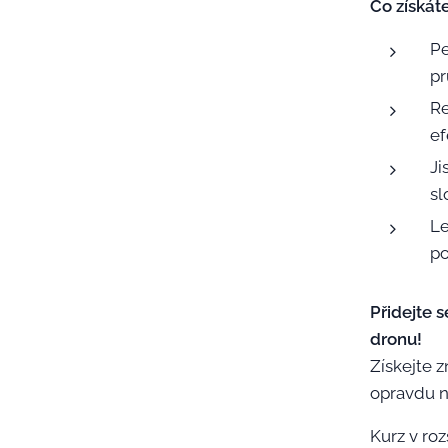
Co získát
Pe
pr
Re
ef
Ji
sl
Le
po
Přidejte 
dronu!
Získejte z
opravdu n
Kurz v roz