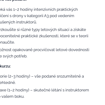
ká vás 1–2 hodiny intenzivních praktických
ičení s drony v kategorii A3 pod vedením
ušených instruktorů.
zkoušíte si různé typy letových situací a získáte
ocenitelné praktické zkušenosti, které se v teorii
naučíte.
žnost opakovaně procvičovat letové dovednosti
e svých potřeb.
kurzu:
orie (2–3 hodiny) – vše podané srozumitelně a
ehledně.
axe (1–2 hodiny) – skutečné létání s instruktorem
 vašem boku.