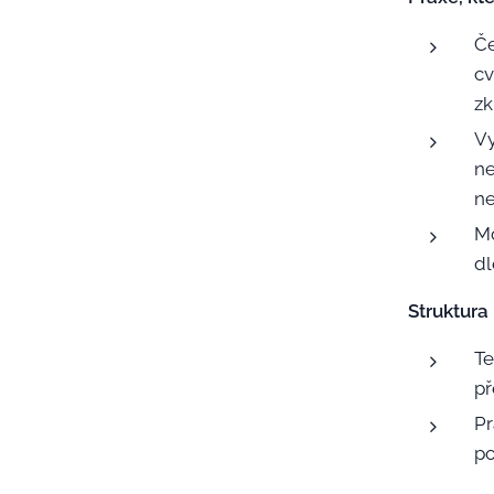
Če
cv
zk
Vy
ne
ne
Mo
dl
Struktura 
Te
př
Pr
po